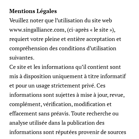
Mentions Légales
FR
Veuillez noter que l’utilisation du site web
www.singalliance.com, (ci-après « le site »),
requiert votre pleine et entière acceptation et
compréhension des conditions d’utilisation
suivantes.
WeDigest
>
Family Office
> SingAlliance Answers:
Ce site et les informations qu’il contient sont
What is a Family Office?
mis à disposition uniquement à titre informatif
et pour un usage strictement privé. Ces
SingAlliance
informations sont sujettes à mise à jour, revue,
Answers: What is
complément, vérification, modification et
effacement sans préavis. Toute recherche ou
a Family Office?
analyse utilisée dans la publication des
informations sont réputées provenir de sources