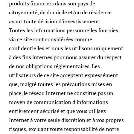
décembre 1, 2023
•
Family Office
s
produits financiers dans son pays de
Hong Kong is poised to become a prime hub for family offices
citoyenneté, de domicile et/ou de résidence
with its well-established financial infrastructure, competitive
avant toute décision d'investissement.
tax system and robust government support for the industry.
Its unique location grants the city unparalleled access to
Toutes les informations personnelles fournies
r
Mainland China and seize opportunities arising from the
via ce site sont considérées comme
Greater Bay Area. Find out what Hong Kong has to offer in our
latest publication.
confidentielles et nous les utilisons uniquement
Read More »
à des fins internes pour nous assurer du respect
de nos obligations réglementaires. Les
utilisateurs de ce site acceptent expressément
que, malgré toutes les précautions mises en
place, le réseau Internet ne constitue pas un
moyen de communication d'informations
SingAlliance est membre
AIWM
|
SwissCham
|
entièrement sécurisé et que vous utilisez
SBF
|
SCCC
| FinSA Ombudsman:
Terraxis SA
Internet à votre seule discrétion et à vos propres
Autorisation & réglementation
MAS
|
FINMA
|
SFC
|
SO-
risques, excluant toute responsabilité de notre
FIT